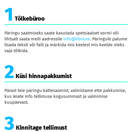
1
Tõlkebüroo
Päringu saatmiseks saate kasutada spetsiaalset vormi või
lihtsalt saata meili aadressile
info@libra.ee
. Päringule palume
lisada teksti või faili ja märkida mis keelest mis keelde oleks
vaja tõlkida.
2
Küsi hinnapakkumist
Pärast teie päringu kättesaamist, valmistame ette pakkumise,
kus leiate info tellimuse kogusummast ja valmimise
kuupäevast.
3
Kinnitage tellimust