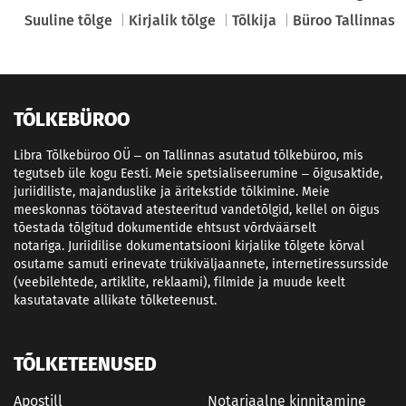
Suuline tõlge
Kirjalik tõlge
Tõlkija
Büroo Tallinnas
TÕLKEBÜROO
Libra Tõlkebüroo OÜ – on Tallinnas asutatud tõlkebüroo, mis
tegutseb üle kogu Eesti. Meie spetsialiseerumine – õigusaktide,
juriidiliste, majanduslike ja äritekstide tõlkimine. Meie
meeskonnas töötavad atesteeritud vandetõlgid, kellel on õigus
tõestada tõlgitud dokumentide ehtsust võrdväärselt
notariga. Juriidilise dokumentatsiooni kirjalike tõlgete kõrval
osutame samuti erinevate trükiväljaannete, internetiressursside
(veebilehtede, artiklite, reklaami), filmide ja muude keelt
kasutatavate allikate tõlketeenust.
TÕLKETEENUSED
Apostill
Notariaalne kinnitamine