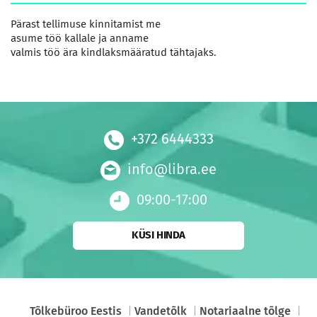
Pärast tellimuse kinnitamist me
asume töö kallale ja anname
valmis töö ära kindlaksmääratud tähtajaks.
+372 6444333
info@libra.ee
09:00-17:00
KÜSI HINDA
Tõlkebüroo Eestis
Vandetõlk
Notariaalne tõlge