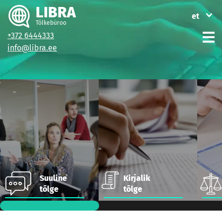
LIBRA
et
Tõlkebüroo
+372 6444333
ру
info@libra.ee
en
Suuline
Kirjalik
tõlge
tõlge